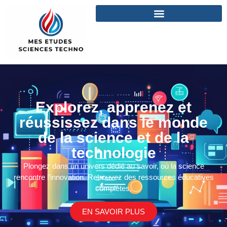
Explorez, apprenez et
réussissez dans le monde
de la science et de la
technologie
Plongez dans un univers dédié au savoir, où la science
rencontre l’innovation. Retrouvez des ressources éducatives
complètes,
EN SAVOIR PLUS